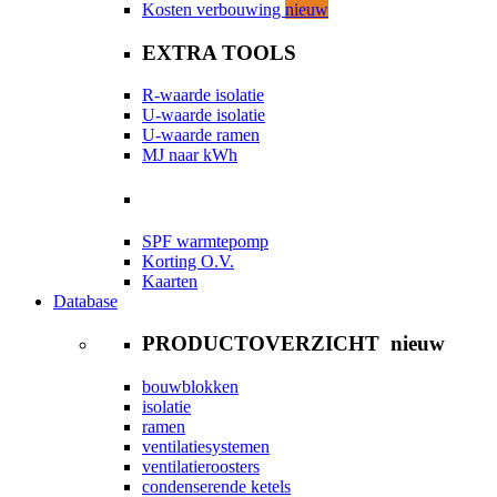
Kosten verbouwing
nieuw
EXTRA TOOLS
R-waarde isolatie
U-waarde isolatie
U-waarde ramen
MJ naar kWh
SPF warmtepomp
Korting O.V.
Kaarten
Database
PRODUCTOVERZICHT
nieuw
bouwblokken
isolatie
ramen
ventilatiesystemen
ventilatieroosters
condenserende ketels