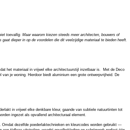
niet toevallig. Maar waarom kiezen steeds meer architecten, bouwers of
at dieper in op de voordelen die dit veelzijdige materiaal te bieden heeft.
 het materiaal in vrijwel elke architectuurstijl inzetbaar is. Met de Deco
spel van je woning. Hierdoor biedt aluminium een grote ontwerpvrijheid. De
akt in vrijwel elke denkbare kleur, gaande van subtiele natuurtinten tot
orden ingezet als opvallend architecturaal element.
g. Omdat dezelfde poederlaktechnieken en kleurcodes worden gebruikt —
een tijdloze uitstraling, waarbij gevelbekleding en schrijnwerk perfect één