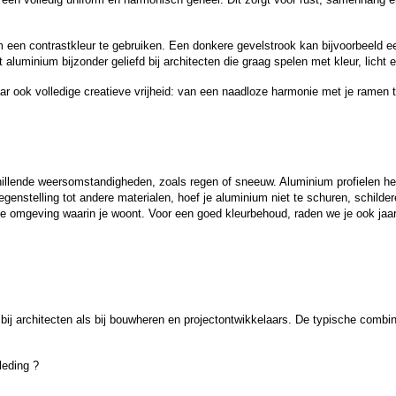
 een contrastkleur te gebruiken. Een donkere gevelstrook kan bijvoorbeeld e
 aluminium bijzonder geliefd bij architecten die graag spelen met kleur, licht 
ar ook volledige creatieve vrijheid: van een naadloze harmonie met je ramen t
illende weersomstandigheden, zoals regen of sneeuw. Aluminium profielen h
 tegenstelling tot andere materialen, hoef je aluminium niet te schuren, schild
de omgeving waarin je woont. Voor een goed kleurbehoud, raden we je ook jaar
el bij architecten als bij bouwheren en projectontwikkelaars. De typische co
leding ?