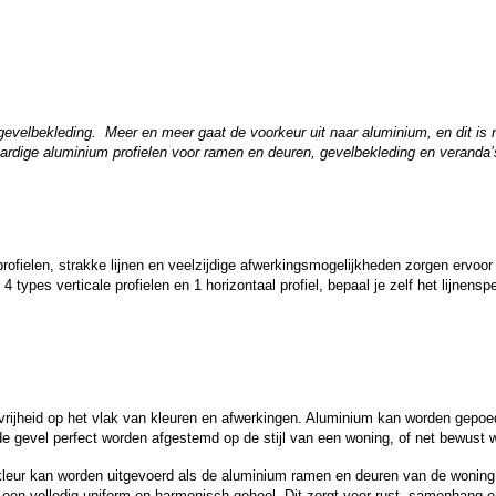
evelbekleding. Meer en meer gaat de voorkeur uit naar aluminium, en dit is 
dige aluminium profielen voor ramen en deuren, gevelbekleding en veranda’s ga
ielen, strakke lijnen en veelzijdige afwerkingsmogelijkheden zorgen ervoor dat
4 types verticale profielen en 1 horizontaal profiel, bepaal je zelf het lijnen
ijheid op het vlak van kleuren en afwerkingen. Aluminium kan worden gepoederl
e gevel perfect worden afgestemd op de stijl van een woning, of net bewust w
 kleur kan worden uitgevoerd als de aluminium ramen en deuren van de wonin
 een volledig uniform en harmonisch geheel. Dit zorgt voor rust, samenhang en 