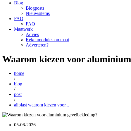
Blog
Blogposts
Nieuwsitems
FAQ
FAQ
Maatwerk
Advies
Rekenmodules op maat
Adverteren?
Waarom kiezen voor aluminium
home
/
blog
/
post
/
aliplast waarom kiezen voor...
05-06-2026