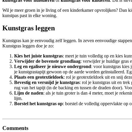
kunstgras voor huisdieren
of
kunstgras voor kinderen
. Dit is ste
Wil je meer groen in je living of een kinderkamer opvrolijken? Dan ki
kunstpas past in elke woning.
Kunstgras leggen
Kunstgras kan je eenvoudig zelf leggen. In zeven eenvoudige stappen 
Kunstgras leggen doe je zo:
Kies het juiste kunstgras
: meet je tuin volledig op en kies kuns
Verwijder de bovenste grondlaag
: verwijder je huidige gras
Leg en egaliseer je nieuwe ondergrond
: voor kunstgras kies 
je kunstgrastapijt gewoon op de aarde worden geïnstalleerd. Eg
Plaats een geotextieldoek
: rol je geotextieldoek uit en snij d
Bevestig en versnijd je kunstgras
: rol je kunstgras uit en tre
rug van het tapijt (in de backing en tussen de draden door). V
Lijm de naden
: als je tuin groter is dan 4 meter, moet je re
lijm.
Borstel het kunstgras op
: borstel de volledig oppervlakte op 
Comments