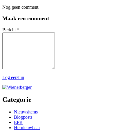
Nog geen comment.
Maak een comment
Bericht
*
Log eerst in
Categorie
Nieuwsitems
Blogposts
EPB
Hernieuwbaar