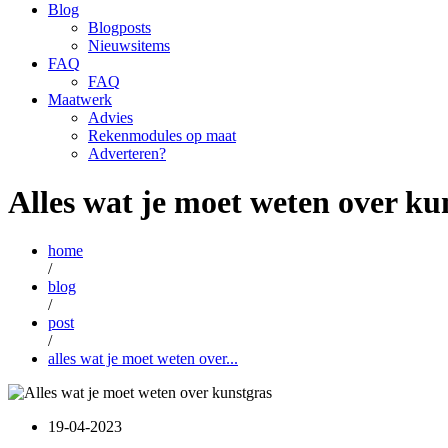
Blog
Blogposts
Nieuwsitems
FAQ
FAQ
Maatwerk
Advies
Rekenmodules op maat
Adverteren?
Alles wat je moet weten over ku
home
/
blog
/
post
/
alles wat je moet weten over...
19-04-2023