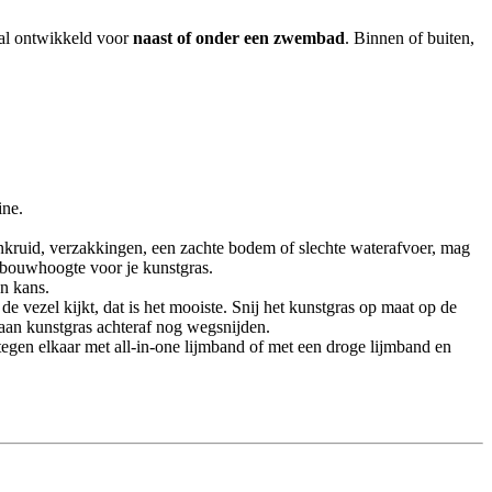
iaal ontwikkeld voor
naast of onder een zwembad
. Binnen of buiten,
ine.
, onkruid, verzakkingen, een zachte bodem of slechte waterafvoer, mag
opbouwhoogte voor je kunstgras.
en kans.
n de vezel kijkt, dat is het mooiste. Snij het kunstgras op maat op de
 aan kunstgras achteraf nog wegsnijden.
tegen elkaar met all-in-one lijmband of met een droge lijmband en