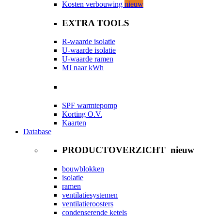
Kosten verbouwing
nieuw
EXTRA TOOLS
R-waarde isolatie
U-waarde isolatie
U-waarde ramen
MJ naar kWh
SPF warmtepomp
Korting O.V.
Kaarten
Database
PRODUCTOVERZICHT
nieuw
bouwblokken
isolatie
ramen
ventilatiesystemen
ventilatieroosters
condenserende ketels