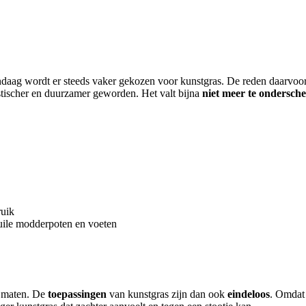
daag wordt er steeds vaker gekozen voor kunstgras. De reden daarvoor i
istischer en duurzamer geworden. Het valt bijna
niet meer te ondersche
ruik
uile modderpoten en voeten
n maten. De
toepassingen
van kunstgras zijn dan ook
eindeloos
. Omdat 