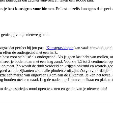
viger kunstgras dat zachter aanvoelt en tegen een stootje kan.
es je best
kunstgras voor binnen
. Er bestaat zelfs kunstgras dat spec
geniet jij van je nieuwe gazon.
tgras dat perfect bij jou past.
Kunstgras kopen
kan vaak eenvoudig onl
 en effen de ondergrond met een hark.
je best voor stabilisé als ondergrond. Als je geen last hebt van mollen
aliseer je bodem dan met een laag zand. Voorzie 1,5 tot 2 centimeter 
eze op maat. Zo wordt de druk verdeeld en krijgen onkruid en wortels ge
k goed aan de zijkanten zodat alle plooien eruit zijn. Zorg ervoor dat je i
oorzie een marge van ongeveer 10 cm aan de zijkanten. Je kan het teveel
kening houden met een naad. Leg de naden op 1 mm van elkaar en plak ze 
om de grassprietjes mooi open te zetten en geniet van je nieuwe tuin!